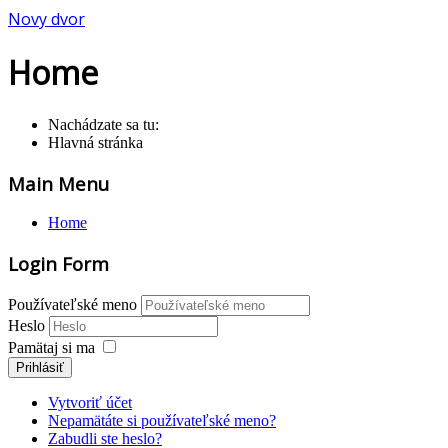
Novy dvor
Home
Nachádzate sa tu:
Hlavná stránka
Main Menu
Home
Login Form
Používateľské meno
Heslo
Pamätaj si ma
Prihlásiť
Vytvoriť účet
Nepamätáte si používateľské meno?
Zabudli ste heslo?